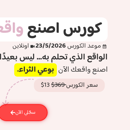
كورس اصنع
واق
موعد الكورس
23/5/2026
اونلاين
الواقع الذي تحلم به… ليس بعيدًا
اصنع واقعك الآن
بوعي الثراء.
سعر الكورس
369$
13$
سجّلي الآن