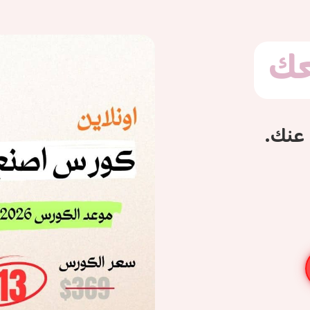
عك
 عنك.