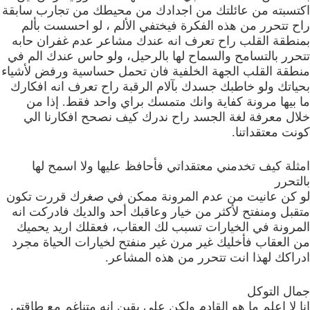
اكتسبته من عائلتك من اجدادك من محيطك من تجارب سابقة
راح تتحرر من هذه الفكرة فيختفي الألم ، لو احسست بألم
بمنطقة القلب راح تعرف انه عندك مشاعر عدم غفران حابه
تتحرر بالتسامح والسماح لها بالرحيل، ولو حاس عندك الم في
منطقة القلب الجهة الخلفية فان تحمل حساسية ورفض لأشياء
بحياتك ولو خاطبك جسدك بآلام الرقبة راح تعرف انه افكارك
ما بيها مرونة كفاية وانك متمسك براي واحد فقط. إذا من
خلال معرفة لغة الجسد راح ندرك كيف نصحح افكارنا الي
كونت معتقداتنا.
امثلة كيف تخدمني معتقداتي فأحافظ عليها ولا اسمح لها
بالتحرر
لو كن عانيت من عدم المرونة ممكن في صغرك قررت تكون
متقبل ومنفتح لأكثر من خيار وعاقبك أحد والديك فادركت انه
المرونة في الخيارات تسبب لك العقاب، فعقلك اريد يحميك
من العقاب فأخليك غير مرن غير منفتح لخيارات الحياة مجرد
ادراكك لهذا انت تتحرر من هذه المشاعر.
جمال التوكل
انا لا اعلم ما هو القادم ولكن على يقين انه متناغم مع طاقتي