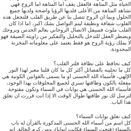
الحياة مثل المتاهة فالعقل يقف اما المتاهة اما الروح فهي
تشاهد المتاهة من الأعلى فلديها الرؤيا واضحة ولديها جميع
الحلول وبما ان الروح تتصل بنا عن طريق القلب فلنجعل هذه
القلوب شفافة ونظيفة ليتم التواصل بشك اكبر، اما اذا كان
القلب ملوث فسيقل الاتصال الروحاني بعالم الحدس وبروحك
ويضطر العقل للتدخل بالتحليل والتفكير من زاويته الضيقة فهو
لا يملك رؤية الروح هو فقط يعتمد على معلوماته المخزنة
المحدودة.
كيف نحافظ على نظافة فلتر القلب؟
كل ما تحلينه بالفضائل أكثر كل ما كان قلبنا معبر لهذا النور
الإلهي، فأسماء الله الحسنى او ما يسمى بالقوانين الكونية هي
مفعلة بالكون وطاقتها تسري لجميع المخلوقات بهذا الوجود،
فأسماء الله الحسنى هي بوابات في السماء وتكون مفتوحة
لترسل لك نور طاقتها طوال الوقت الا إذا انت قررت ان تغلق
هذا الباب.
كيف نغلق بوابات السماء؟
كل اسم من أسماء الله الحسنى المذكورة بالقرآن له باب
بالسماء (فتحت السماء فكانت ابوابا)، ومن كرم الخالق انه