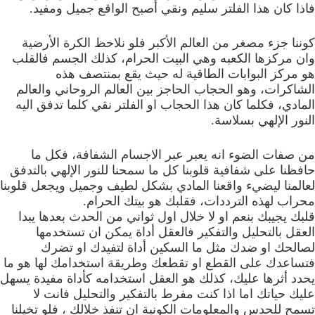
فاذا كان هذا الفلتر سليم ونقي أصبح الواقع جميل ومفيد.
كوننا جزء مصغر من العالم الأكبر فلو نلاحظ الكرة الأرضية
وان مركزها الكعبه وهي البيت الحرام، كذلك الجسم فالقلب
هو مركز البوابات الطاقية له حيث يقع بمنتصف هذه
الشاكرات، وهو الحجاب الحاجز بين العالم الروحاني والعالم
المادي، فكلما كان هذا الحجاب او الفلتر نقي كلما تدفق اليه
النور الإلهي بسلاسة.
من صفات الضوء انه يعبر عبر الاجسام الشفافة، فكل ما
حافظنا على شفافية قلوبنا كل ما سمحنا للنور الإلهي بالتدفق
لعالمنا ليضيء واقعنا المادي بشكل لطيف وجميل ويجعل قلوبنا
محراب لهذه الترددات، فقلبك هو بيتك الحرام.
قلبك يجيبك بنعم او لا خلال اول ثواني من الحدث بعدها يبدا
العقل بالتحليل والتفكير فالعقل أداة يمكن ان تستخدمها
لصالحك او ضدك مثل ما السكين أداة لتفيدك او تضرك
فتساعدك على القطع او تقطعك وطريقة استخدامك لها هو ما
يحدد أثرها عليك، كذلك هو العقل استخدامه كأداة مفيدة يسهل
عليك حياتك اما اذا كنت مفرط بالتفكير والتحليل فانت لا
تسمح للحدس والمعلومات الكونية ان تنفذ خلالك ، فلو تخيلنا