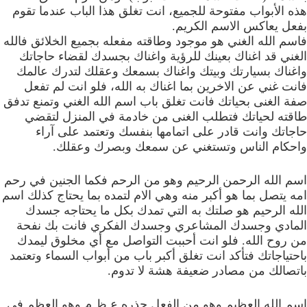
هذه الأبواب مفتوحة للجميع، انت تغلق هذا الباب عندما تقوم
بفعل يعاكس الاسم الكريم.
فاسم الله الغني هو موجود وطاقته مفعله بجميع الخلائق فالله
الغني قد اغناك بعينك للرؤية واغناك بجسدك لقضاء حاجاتك
واغناك بسيارتك وبيتك واغناك بسمعك وعقلك لتدرك عالمك
فانت غني عن الاخرين بما اغناك به الله، فلو انت لم تفعل
صفة الغنى بحياتك فانت تغلق باب اسم الله الغني وتمنع تدفق
طاقته لحياتك فتطلب الغنى من خادمة في المنزل لتقضي
حاجاتك وانت قادر على اتمامها بنفسك وتعتمد على آراء
واحكام الناس وتستغني عن سمعك وبصرك وعقلك.
اسم الله الرحمن الرحيم وهو من الرحم فكما الجنين في رحم
امه يتصل بما هو أكبر منه وهي الام لتمده بما يحتاج كذلك اسم
الله الرحيم هو صلتك به التي تمدك بكل ما يحتاجه جسدك
المادي وجسدك المشاعري وجسدك الفكري فانت بك نفحة
من روح الله. فلو انت أحببت التواصل مع أي مخلوق ليمدك
باحتياجاتك فتأكد انت تغلق أكبر باب من أبواب السماء وتعتمد
باتصالك من مصادر ضعيفة هشة لا تدوم.
اسم الله العظيم وهو من الفعل جذره ع.ظ.م وهو العظم في