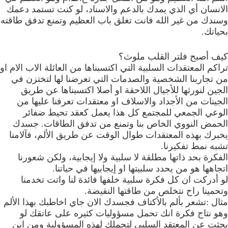
الانسان أي الذي يمدك بالدعم والاسناد، لو كنت تستمد دعمك
وسندك من غير الله فانت تغلق باب العظيم وتمنع تدفق طاقته
بحياتك.
كيف أصبح فلتر القلب ملوث؟
تراكم المعتقدات السلبية التي اكتسبناها من العائلة الاب الام او
من تجاربنا الشخصية والصدمات التي تعرضنا لها لتختزن في
الجين لنورثها للأجيال اللاحقة او أصلا اكتسبناها عن طريق
الجينات من الأجداد والاسلاف او معتقدات تعرفنا عليها من
الوعي الجمعي للمجتمع كل هذا يعمل كعقد تحيط ضفائر
الحمض النووي الخاص بنا وتمنع من تدفق الطاقات. جسدك
يخبرك بهذه المعتقدات طوال الوقت عن طريق الألم، فآلامنا
تشبه نمط تفكيرنا.
الفكرة بحد ذاتها مطلقة لا سلبية ولا إيجابية، ولكن شعورنا
اتجاهها هو من يحدد سلبيتها او إيجابيها في حياتنا.
لو أدركت ان كل فكرة سلبية خلفها فائدة لنا واتت تخدمنا
وتحمينا راح نتخلص من طاقتها النقيضة.
مثال :تشعر بألم بالأكتاف فجسدك الان جاي اخاطبك بهذا الألم
وهو نتاج فكرة انك تحمل مسؤوليات كثيره على عاتقك لو
بحثت عن المعتقد السلبي لتحملك لهذه المسؤولية ومن اين