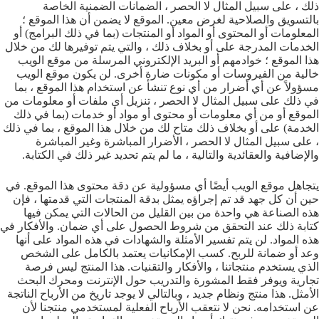
ذلك ، على سبيل المثال لا الحصر ، الضمانات الضمنية الخاصة
بالتسويق والصلاحية لغرض معين. الموقع لا يضمن أن هذا الموقع ؛
المعلومات أو المحتوى أو المواد أو المنتجات (بما في ذلك البرامج) أو
الخدمات المدرجة على أو بخلاف ذلك ، والتي يتم توفيرها لك من خلال
هذا الموقع ؛ خوادمهم أو البريد الإلكتروني المرسلة من موقع الويب
خالية من الفيروسات أو مكونات ضارة أخرى. لن يكون موقع الويب
مسؤولاً عن أي أضرار من أي نوع تنشأ عن استخدام هذا الموقع ، بما
في ذلك على سبيل المثال لا الحصر ، تنزيل أي ملفات أو معلومات من
الموقع أو من أي معلومات أو محتوى أو مواد أو خدمات (بما في ذلك
الخدمة) على أو بخلاف ذلك متاح لك من خلال هذا الموقع ، بما في ذلك
، على سبيل المثال لا الحصر ، الأضرار المباشرة وغير المباشرة
والإضافية والعقائدية والتالية ، ما لم يتم تحديد غير ذلك في الكتابة.
يتجاهل موقع الويب أيضًا أي مسؤولية عن دقة محتوى هذا الموقع. في
حين أن كل جهد قد تم إجراؤه يمثل بدقة المنتجات التي قدمتها ، فإن
هذه الصناعة هي واحدة من بين القليل من الحالات التي يمكن فيها
كتابة ذلك عند التحقق من شروط الحصول على أي ضمان. والأفكار في
هذه المواد. لن يتم تفسير الأمثلة والشهادات في هذه المواد على أنها
وعد أو ضمانة للربح. كسب الإمكانيات يعتمد بالكامل على الشخص
الذي يستخدم منتجاتنا ، والأفكار والتقنيات. هذا المنتج ليس فرصة
تجارية ويوفر فقط المشورة والتدريب حول الإنترنت ومحرك البحث
الأمثل. هذا منتج ونظام جديد ، وبالتالي لا يوجد تاريخ من الأرباح الناتجة
عن استخدامه. نحن لا نتعقب الأرباح الفعلية لمستخدمي منتجنا لأن