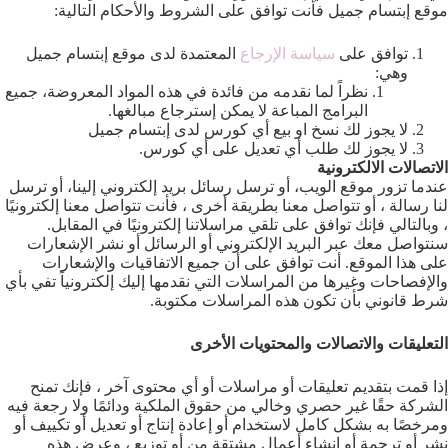
موقع إبتسام جميل فأنت توافق على الشروط والأحكام التالية:
توافق على
سياسة الإرجاع
المعتمدة لدى موقع إبتسام جميل
وهي:
نظراً لما نقدمه من فائدة في هذه المواد المعروضة، جميع
البرامج المباعة لا يمكن إسترجاع مبالغها.
لا يجوز لك نسخ او بيع أي كورس لدى إبتسام جميل
لا يجوز لك طلب أي تعديل على أي كورس.
الاتصالات الالكترونية
عندما تزور موقع الويب، أو ترسل رسائل بريد إلكتروني إلينا، أو ترسل
لنا رسالة ، أو تتواصل معنا بطريقة أخرى ، فأنت تتواصل معنا إلكترونيًا
، وبالتالي فإنك توافق على تلقي مراسلاتنا إلكترونيًا في المقابل.
سنتواصل معك عبر البريد الإلكتروني أو الرسائل أو نشر الإشعارات
على هذا الموقع. أنت توافق على أن جميع الاتفاقيات والإشعارات
والإفصاحات وغيرها من المراسلات التي نقدمها إليك إلكترونياً تفي بأي
شرط قانوني بأن تكون هذه المراسلات مكتوبة.
التعليقات والاتصالات والمحتويات الأخرى
إذا قمت بتقديم تعليقات أو مراسلات أو أي محتوى آخر ، فإنك تمنح
الشركة حقًا غير حصري وخالي من حقوق الملكية ودائمًا ولا رجعة فيه
ومرخصًا به بشكل كامل لاستخدام أو إعادة إنتاج أو تعديل أو تكييف أو
نشر أو ترجمة أو إنشاء أعمال مشتقة من أو توزيع ، وعرض هذه