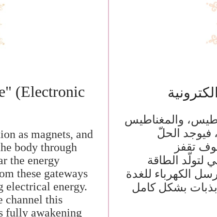
" (electronic
كترونية
اطيس، والمغناطيس
 فيوجد الحلّ
tion as magnets, and
وف تقفز
 the body through
 لتولّد الطاقة
ar the energy
from these gateways
رسل الكهرباء للغدة
g electrical energy.
ذبذبات بشكل كامل
e channel this
hus fully awakening