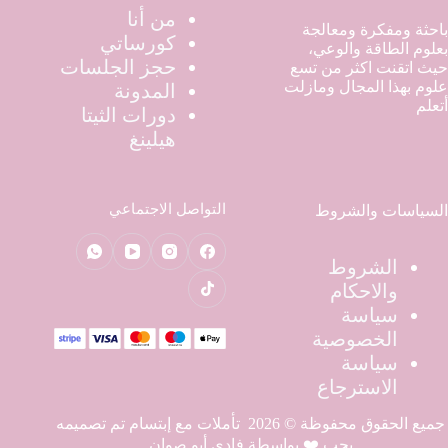
من أنا
باحثة ومفكرة ومعالجة
كورساتي
بعلوم الطاقة والوعي،
حجز الجلسات
حيث اتقنت اكثر من تسع
علوم بهذا المجال ومازلت
المدونة
أتعلم
دورات الثيتا
هيلينغ
التواصل الاجتماعي
السياسات والشروط
الشروط
والاحكام
سياسة
الخصوصية
سياسة
الاسترجاع
جميع الحقوق محفوظة © 2026 تأملات مع إبتسام
تم تصميمه
بحب ❤️ بواسطة فادي أبو صوان